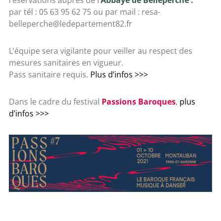
par tél : 05 63 95 62 75 ou par mail : resa-
belleperche@ledepartement82.fr
L’équipe sera vigilante pour veiller au respect des
mesures sanitaires en vigueur.
Pass sanitaire requis.
Plus d’infos >>>
Dans le cadre du festival
Passions Baroques
,
plus
d’infos >>>