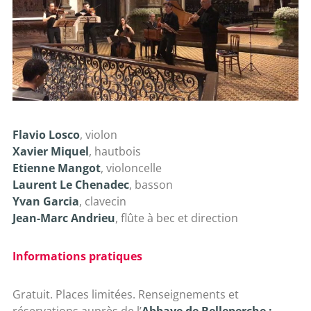
Flavio Losco
, violon
Xavier Miquel
, hautbois
Etienne Mangot
, violoncelle
Laurent Le Chenadec
, basson
Yvan Garcia
, clavecin
Jean-Marc Andrieu
, flûte à bec et direction
Informations pratiques
Gratuit. Places limitées. Renseignements et
réservations auprès de l’
Abbaye de Belleperche :