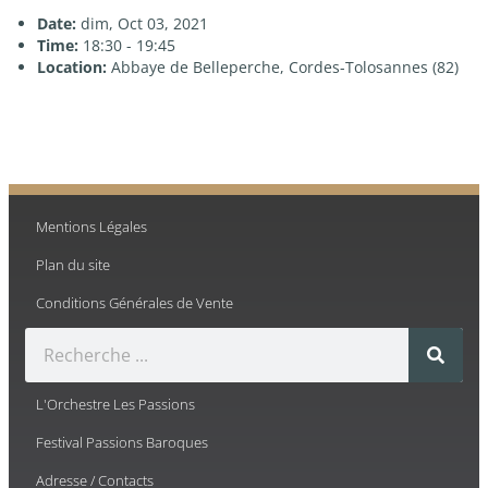
Date:
dim, Oct 03, 2021
Time:
18:30 - 19:45
Location:
Abbaye de Belleperche, Cordes-Tolosannes (82)
Mentions Légales
Plan du site
Conditions Générales de Vente
L'Orchestre Les Passions
Festival Passions Baroques
Adresse / Contacts