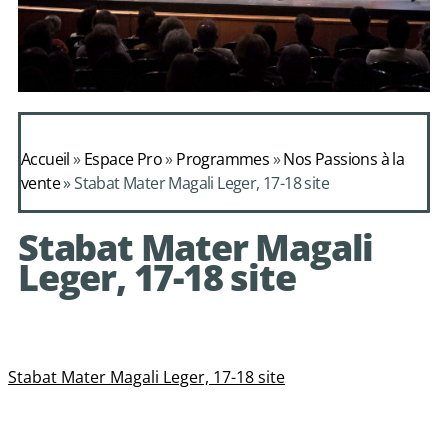
Daphnis et
Alcimadure de
Accueil
»
Espace Pro
»
Programmes
»
Nos Passions à la
Mondonville
vente
»
Stabat Mater Magali Leger, 17-18 site
avec le choeur de
Stabat Mater Magali
chambre Les Eléments
Leger, 17-18 site
Stabat Mater Magali Leger, 17-18 site