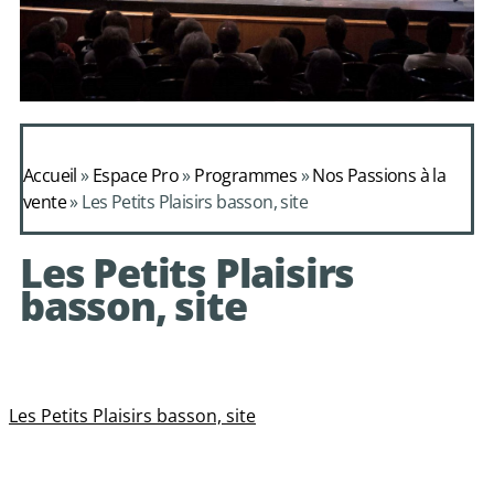
Daphnis et
Alcimadure de
Accueil
»
Espace Pro
»
Programmes
»
Nos Passions à la
Mondonville
vente
»
Les Petits Plaisirs basson, site
avec le choeur de
Les Petits Plaisirs
chambre Les Eléments
basson, site
Les Petits Plaisirs basson, site